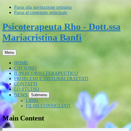
Passa alla navigazione primaria
Passa al contenuto principale
Psicoterapeuta Rho - Dott.ssa
Mariacristina Banfi
Menu
HOME
CHI SONO
IL PERCORSO TERAPEUTICO
PROBLEMI E DISTURBI TRATTATI
CONTATTI
LO STUDIO
NEWS
Submenu
LIBRI
FILMS CONSIGLIATI
Main Content