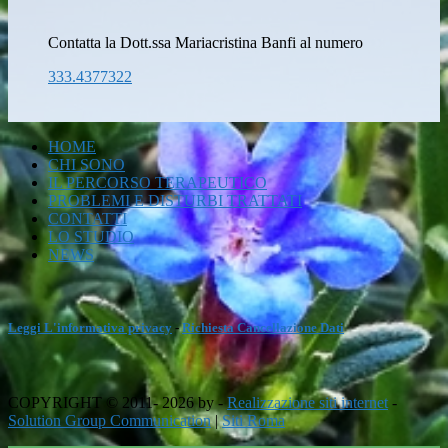
Contatta la Dott.ssa Mariacristina Banfi al numero
333.4377322
HOME
CHI SONO
IL PERCORSO TERAPEUTICO
PROBLEMI E DISTURBI TRATTATI
CONTATTI
LO STUDIO
NEWS
Leggi L'informativa privacy
-
Richiesta Cancellazione Dati
COPYRIGHT © 2011- 2026 by -
Realizzazione siti internet
-
Solution Group Communication
|
Siti Roma