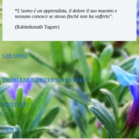
“
L’uomo è un apprendista, il dolore il suo maestro e
nessuno conosce se stesso finchè non ha sofferto
”.
(Rabindranath Tagore)
CHI SONO
PROBLEMI E DISTURBI TRATTATI
CONTATTI
NEWS