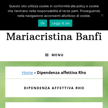
Passa
Passa
Questo sito utilizza cookie in conformità alla policy e cookie
Psicoterapeuta Rho
alla
al
che rientrano nella responsabilità di terze parti. Proseguendo
navigazione
contenuto
nella navigazione acconsenti all’utilizzo di cookie.
- Dott.ssa
primaria
principale
Ok
Leggi di più
Mariacristina Banfi
MENU
Home
»
Dipendenza affettiva Rho
DIPENDENZA AFFETTIVA RHO