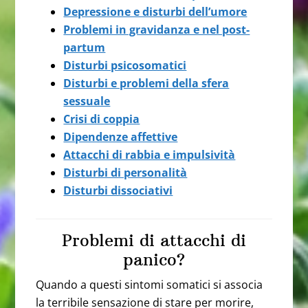
Depressione e disturbi dell’umore
Problemi in gravidanza e nel post-
partum
Disturbi psicosomatici
Disturbi e problemi della sfera
sessuale
Crisi di coppia
Dipendenze affettive
Attacchi di rabbia e impulsività
Disturbi di personalità
Disturbi dissociativi
Problemi di attacchi di
panico?
Quando a questi sintomi somatici si associa
la terribile sensazione di stare per morire,